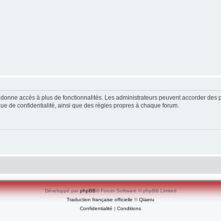
ous donne accès à plus de fonctionnalités. Les administrateurs peuvent accorder de
ique de confidentialité, ainsi que des règles propres à chaque forum.
Développé par
phpBB
® Forum Software © phpBB Limited
Traduction française officielle
©
Qiaeru
Confidentialité
|
Conditions