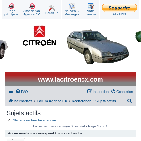
Page
Association
Nouveaux
Votre
Boutique
Souscrire
principale
Agence CX
Messages
compte
www.lacitroencx.com
FAQ
Inscription
Connexion
R
lacitroencx
Forum Agence CX
Rechercher
Sujets actifs
e
Sujets actifs
c
Aller à la recherche avancée
h
La recherche a renvoyé 0 résultat • Page
1
sur
1
e
Aucun résultat ne correspond à votre recherche.
r