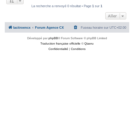
c
La recherche a renvoyé 0 résultat • Page
1
sur
1
h
Aller
e
r
lacitroencx
Forum Agence CX
Fuseau horaire sur
UTC+02:00
Développé par
phpBB
® Forum Software © phpBB Limited
Traduction française officielle
©
Qiaeru
Confidentialité
|
Conditions