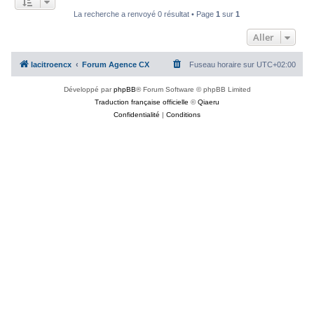
c
La recherche a renvoyé 0 résultat • Page
1
sur
1
h
Aller
e
r
lacitroencx
Forum Agence CX
Fuseau horaire sur
UTC+02:00
Développé par
phpBB
® Forum Software © phpBB Limited
Traduction française officielle
©
Qiaeru
Confidentialité
|
Conditions