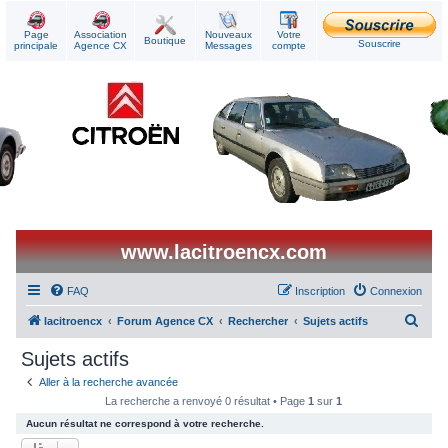
Page
Association
Nouveaux
Votre
Boutique
Souscrire
principale
Agence CX
Messages
compte
www.lacitroencx.com
FAQ
Inscription
Connexion
R
lacitroencx
Forum Agence CX
Rechercher
Sujets actifs
e
Sujets actifs
c
Aller à la recherche avancée
h
La recherche a renvoyé 0 résultat • Page
1
sur
1
e
Aucun résultat ne correspond à votre recherche.
r