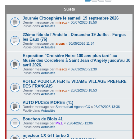
c
Sujets
h
Journée Citrosphère le samedi 19 septembre 2026
e
Dernier message par
misscx
«
06/07/2026 15:50
Publié dans
Actualités
r
22ème fête de l'Andelle - Dimanche 19 Juillet - Forges
les Eaux (76)
Dernier message par
argus
«
30/05/2026 11:34
Publié dans
Actualités
Exposition "Croisière Noire 100 ans plus tard" au
Musée des Cordeliers à Saint Jean d'Angély jusqu'au 30
avril 2026.
Dernier message par
misscx
«
07/03/2026 21:30
Publié dans
Actualités
VOTEZ POUR LA FERTE VIDAME VILLAGE PREFERE
DES FRANCAIS
Dernier message par
misscx
«
20/02/2026 18:53
Publié dans
Actualités
AUTO PUCES MOREE (41)
Dernier message par
SecretariatLAgenceCX
«
26/07/2025 13:36
Publié dans
Actualités
Bouchon de Blois 41
Dernier message par
Ph.L
«
23/04/2025 12:06
Publié dans
Actualités
injecteur CX GTI turbo 2