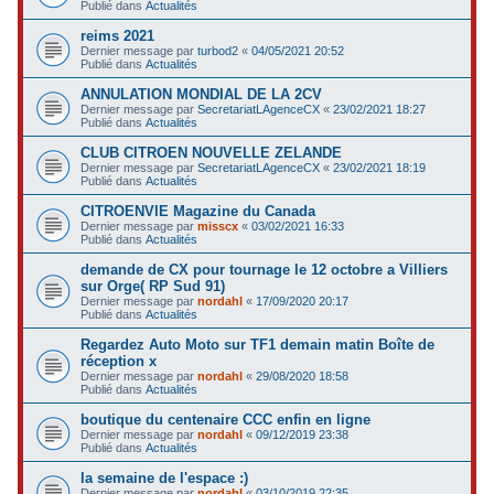
Publié dans
Actualités
reims 2021
Dernier message par
turbod2
«
04/05/2021 20:52
Publié dans
Actualités
ANNULATION MONDIAL DE LA 2CV
Dernier message par
SecretariatLAgenceCX
«
23/02/2021 18:27
Publié dans
Actualités
CLUB CITROEN NOUVELLE ZELANDE
Dernier message par
SecretariatLAgenceCX
«
23/02/2021 18:19
Publié dans
Actualités
CITROENVIE Magazine du Canada
Dernier message par
misscx
«
03/02/2021 16:33
Publié dans
Actualités
demande de CX pour tournage le 12 octobre a Villiers
sur Orge( RP Sud 91)
Dernier message par
nordahl
«
17/09/2020 20:17
Publié dans
Actualités
Regardez Auto Moto sur TF1 demain matin Boîte de
réception x
Dernier message par
nordahl
«
29/08/2020 18:58
Publié dans
Actualités
boutique du centenaire CCC enfin en ligne
Dernier message par
nordahl
«
09/12/2019 23:38
Publié dans
Actualités
la semaine de l'espace :)
Dernier message par
nordahl
«
03/10/2019 22:35