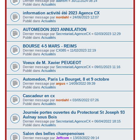
Dernier message par
alainsm
«
30/11/2024 08:14
Publié dans
Actualités
information activité été 2023 Agence CX
Dernier message par
nordahl
«
24/06/2023 12:07
Publié dans
Actualités
AUTOMEDON 2023 ANNULATION
Dernier message par
SecretariatLAgenceCX
«
02/03/2023 12:29
Publié dans
Actualités
BOURSE 4-5 MARS - REIMS
Dernier message par
CX085
«
11/02/2023 22:19
Publié dans
Actualités
Voeux de M. Xavier PEUGEOT
Dernier message par
SecretariatLAgenceCX
«
09/01/2023 11:16
Publié dans
Actualités
Automedon, Paris Le Bourget, 8 et 9 octobre
Dernier message par
argus
«
14/09/2022 09:39
Publié dans
Actualités
Cascadeur en cx
Dernier message par
nordahl
«
03/05/2022 07:26
Publié dans
Actualités
Journée portes ouvertes du Protectorat St Joseph 93
Aulnay sous Bois
Dernier message par
SecretariatLAgenceCX
«
06/04/2022 18:15
Publié dans
Actualités
Salon des belles champenoises
Dernier message par
Jeffcxm
«
13/03/2022 09:14