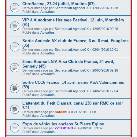
CitroRacing, 23-24 juillet, Moulins (03)
Dernier message par
SecretariatLAgenceCX
«
12/05/2016 09:38
Publié dans
Actualités
VIP à Autodrome Héritage Festival, 12 juin, Montlhéry
(91)
Dernier message par
SecretariatLAgenceCX
«
12/05/2016 09:26
Publié dans
Actualités
Sortie Amicale AX club de France, 6 au 8 mai, Fougères
(35)
Dernier message par
SecretariatLAgenceCX
«
02/04/2016 10:01
Publié dans
Actualités
2eme Bourse LN/A-Visa Club de France, 24 avril,
Sennely (45)
Dernier message par
SecretariatLAgenceCX
«
20/03/2016 09:16
Publié dans
Actualités
Sortie CCC6 France, 14 avril, usine PSA Valenciennes
(59)
Dernier message par
SecretariatLAgenceCX
«
14/02/2016 12:04
Publié dans
Actualités
L'attentat du Petit Clamart, canal 138 sur RMC ce soir
3/11
Dernier message par
nordahl
«
03/11/2015 11:08
Publié dans
Actualités
Expo de véhicules anciens St Pierre Eglise
Dernier message par
ZZTOPTRD
«
09/08/2015 13:32
Publié dans
Actualités