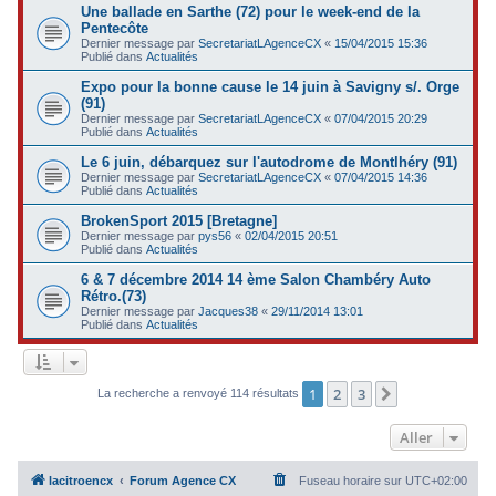
Une ballade en Sarthe (72) pour le week-end de la
Pentecôte
Dernier message par
SecretariatLAgenceCX
«
15/04/2015 15:36
Publié dans
Actualités
Expo pour la bonne cause le 14 juin à Savigny s/. Orge
(91)
Dernier message par
SecretariatLAgenceCX
«
07/04/2015 20:29
Publié dans
Actualités
Le 6 juin, débarquez sur l'autodrome de Montlhéry (91)
Dernier message par
SecretariatLAgenceCX
«
07/04/2015 14:36
Publié dans
Actualités
BrokenSport 2015 [Bretagne]
Dernier message par
pys56
«
02/04/2015 20:51
Publié dans
Actualités
6 & 7 décembre 2014 14 ème Salon Chambéry Auto
Rétro.(73)
Dernier message par
Jacques38
«
29/11/2014 13:01
Publié dans
Actualités
1
2
3
Suivant
La recherche a renvoyé 114 résultats
Aller
lacitroencx
Forum Agence CX
Fuseau horaire sur
UTC+02:00