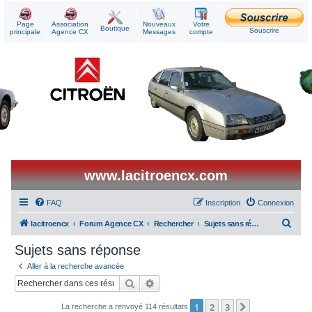
Page
Association
Nouveaux
Votre
Boutique
Souscrire
principale
Agence CX
Messages
compte
www.lacitroencx.com
FAQ
Inscription
Connexion
R
lacitroencx
Forum Agence CX
Rechercher
Sujets sans réponse
e
Sujets sans réponse
c
Aller à la recherche avancée
h
Rechercher
Recherche avancée
e
1
2
3
Suivant
La recherche a renvoyé 114 résultats
r