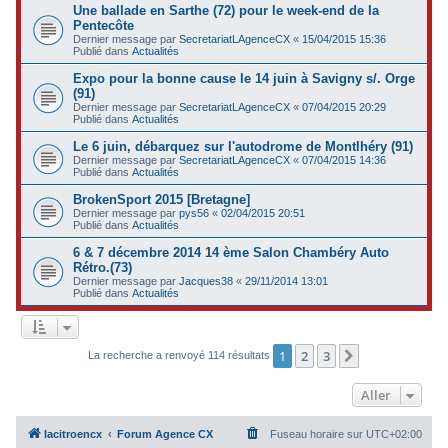
Une ballade en Sarthe (72) pour le week-end de la
Pentecôte
Dernier message par
SecretariatLAgenceCX
«
15/04/2015 15:36
Publié dans
Actualités
Expo pour la bonne cause le 14 juin à Savigny s/. Orge
(91)
Dernier message par
SecretariatLAgenceCX
«
07/04/2015 20:29
Publié dans
Actualités
Le 6 juin, débarquez sur l'autodrome de Montlhéry (91)
Dernier message par
SecretariatLAgenceCX
«
07/04/2015 14:36
Publié dans
Actualités
BrokenSport 2015 [Bretagne]
Dernier message par
pys56
«
02/04/2015 20:51
Publié dans
Actualités
6 & 7 décembre 2014 14 ème Salon Chambéry Auto
Rétro.(73)
Dernier message par
Jacques38
«
29/11/2014 13:01
Publié dans
Actualités
1
2
3
Suivant
La recherche a renvoyé 114 résultats
Aller
lacitroencx
Forum Agence CX
Fuseau horaire sur
UTC+02:00