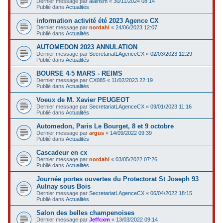
Dernier message par
alainsm
«
30/11/2024 08:14
Publié dans
Actualités
information activité été 2023 Agence CX
Dernier message par
nordahl
«
24/06/2023 12:07
Publié dans
Actualités
AUTOMEDON 2023 ANNULATION
Dernier message par
SecretariatLAgenceCX
«
02/03/2023 12:29
Publié dans
Actualités
BOURSE 4-5 MARS - REIMS
Dernier message par
CX085
«
11/02/2023 22:19
Publié dans
Actualités
Voeux de M. Xavier PEUGEOT
Dernier message par
SecretariatLAgenceCX
«
09/01/2023 11:16
Publié dans
Actualités
Automedon, Paris Le Bourget, 8 et 9 octobre
Dernier message par
argus
«
14/09/2022 09:39
Publié dans
Actualités
Cascadeur en cx
Dernier message par
nordahl
«
03/05/2022 07:26
Publié dans
Actualités
Journée portes ouvertes du Protectorat St Joseph 93
Aulnay sous Bois
Dernier message par
SecretariatLAgenceCX
«
06/04/2022 18:15
Publié dans
Actualités
Salon des belles champenoises
Dernier message par
Jeffcxm
«
13/03/2022 09:14