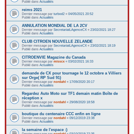
Publié dans
Actualités
reims 2021
Dernier message par
turbod2
«
04/05/2021 20:52
Publié dans
Actualités
ANNULATION MONDIAL DE LA 2CV
Dernier message par
SecretariatLAgenceCX
«
23/02/2021 18:27
Publié dans
Actualités
CLUB CITROEN NOUVELLE ZELANDE
Dernier message par
SecretariatLAgenceCX
«
23/02/2021 18:19
Publié dans
Actualités
CITROENVIE Magazine du Canada
Dernier message par
misscx
«
03/02/2021 16:33
Publié dans
Actualités
demande de CX pour tournage le 12 octobre a Villiers
sur Orge( RP Sud 91)
Dernier message par
nordahl
«
17/09/2020 20:17
Publié dans
Actualités
Regardez Auto Moto sur TF1 demain matin Boîte de
réception x
Dernier message par
nordahl
«
29/08/2020 18:58
Publié dans
Actualités
boutique du centenaire CCC enfin en ligne
Dernier message par
nordahl
«
09/12/2019 23:38
Publié dans
Actualités
la semaine de l'espace :)
Dernier message par
nordahl
«
03/10/2019 22:35