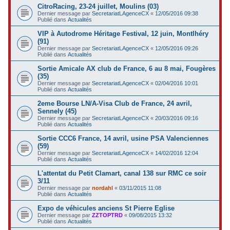
CitroRacing, 23-24 juillet, Moulins (03)
Dernier message par
SecretariatLAgenceCX
«
12/05/2016 09:38
Publié dans
Actualités
VIP à Autodrome Héritage Festival, 12 juin, Montlhéry
(91)
Dernier message par
SecretariatLAgenceCX
«
12/05/2016 09:26
Publié dans
Actualités
Sortie Amicale AX club de France, 6 au 8 mai, Fougères
(35)
Dernier message par
SecretariatLAgenceCX
«
02/04/2016 10:01
Publié dans
Actualités
2eme Bourse LN/A-Visa Club de France, 24 avril,
Sennely (45)
Dernier message par
SecretariatLAgenceCX
«
20/03/2016 09:16
Publié dans
Actualités
Sortie CCC6 France, 14 avril, usine PSA Valenciennes
(59)
Dernier message par
SecretariatLAgenceCX
«
14/02/2016 12:04
Publié dans
Actualités
L'attentat du Petit Clamart, canal 138 sur RMC ce soir
3/11
Dernier message par
nordahl
«
03/11/2015 11:08
Publié dans
Actualités
Expo de véhicules anciens St Pierre Eglise
Dernier message par
ZZTOPTRD
«
09/08/2015 13:32
Publié dans
Actualités