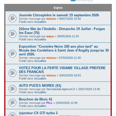
c
Sujets
h
Journée Citrosphère le samedi 19 septembre 2026
e
Dernier message par
misscx
«
06/07/2026 15:50
Publié dans
Actualités
r
22ème fête de l'Andelle - Dimanche 19 Juillet - Forges
les Eaux (76)
Dernier message par
argus
«
30/05/2026 11:34
Publié dans
Actualités
Exposition "Croisière Noire 100 ans plus tard" au
Musée des Cordeliers à Saint Jean d'Angély jusqu'au 30
avril 2026.
Dernier message par
misscx
«
07/03/2026 21:30
Publié dans
Actualités
VOTEZ POUR LA FERTE VIDAME VILLAGE PREFERE
DES FRANCAIS
Dernier message par
misscx
«
20/02/2026 18:53
Publié dans
Actualités
AUTO PUCES MOREE (41)
Dernier message par
SecretariatLAgenceCX
«
26/07/2025 13:36
Publié dans
Actualités
Bouchon de Blois 41
Dernier message par
Ph.L
«
23/04/2025 12:06
Publié dans
Actualités
injecteur CX GTI turbo 2