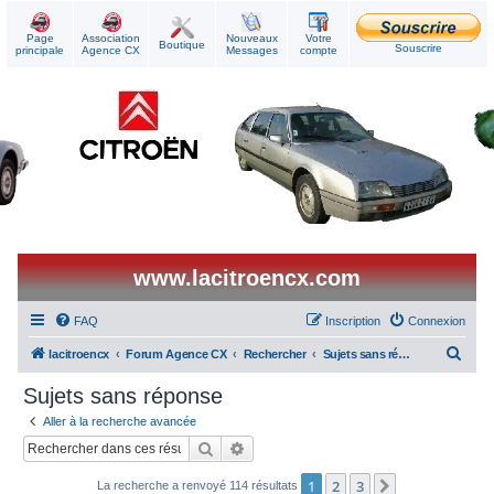
Page
Association
Nouveaux
Votre
Boutique
Souscrire
principale
Agence CX
Messages
compte
www.lacitroencx.com
FAQ
Inscription
Connexion
R
lacitroencx
Forum Agence CX
Rechercher
Sujets sans réponse
e
Sujets sans réponse
c
Aller à la recherche avancée
h
Rechercher
Recherche avancée
e
1
2
3
Suivant
La recherche a renvoyé 114 résultats
r