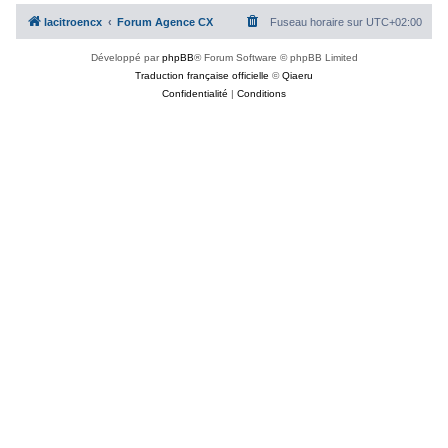
c
lacitroencx
Forum Agence CX
Fuseau horaire sur
UTC+02:00
h
Développé par
phpBB
® Forum Software © phpBB Limited
e
Traduction française officielle
©
Qiaeru
r
Confidentialité
|
Conditions