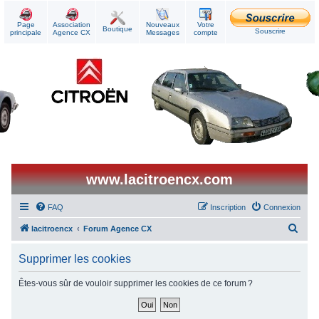
Page
Association
Nouveaux
Votre
Boutique
Souscrire
principale
Agence CX
Messages
compte
www.lacitroencx.com
FAQ
Inscription
Connexion
R
lacitroencx
Forum Agence CX
e
Supprimer les cookies
c
h
Êtes-vous sûr de vouloir supprimer les cookies de ce forum ?
e
r