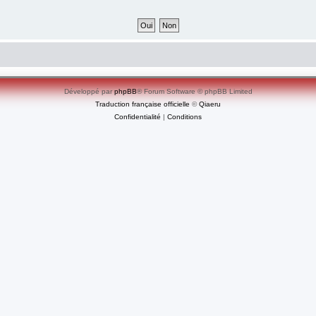
Développé par
phpBB
® Forum Software © phpBB Limited
Traduction française officielle
©
Qiaeru
Confidentialité
|
Conditions