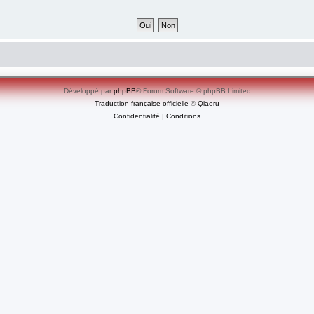
Développé par
phpBB
® Forum Software © phpBB Limited
Traduction française officielle
©
Qiaeru
Confidentialité
|
Conditions