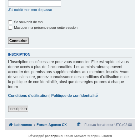
c
J’ai oublié mon mot de passe
h
e
Se souvenir de moi
Masquer ma présence pour cette session
r
INSCRIPTION
L’inscription est nécessaire pour vous connecter. Elle est rapide et vous
donne accès à plus de fonctionnalités. Les administrateurs peuvent
accorder des permissions supplémentaires aux membres inscrits. Avant
de vous inscrire, prenez connaissance des conditions d’utilisation et de
la politique de confidentialité, ainsi que des règles propres à chaque
forum.
Conditions d’utilisation
|
Politique de confidentialité
Inscription
lacitroencx
Forum Agence CX
Fuseau horaire sur
UTC+02:00
Développé par
phpBB
® Forum Software © phpBB Limited