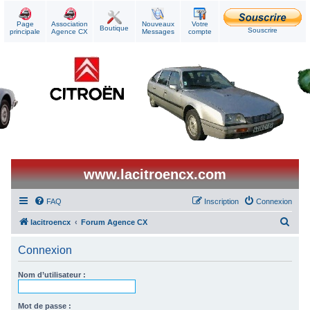
Page
Association
Nouveaux
Votre
Boutique
Souscrire
principale
Agence CX
Messages
compte
www.lacitroencx.com
FAQ
Inscription
Connexion
R
lacitroencx
Forum Agence CX
e
Connexion
c
h
Nom d’utilisateur :
e
r
Mot de passe :