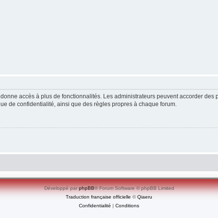
ous donne accès à plus de fonctionnalités. Les administrateurs peuvent accorder de
ique de confidentialité, ainsi que des règles propres à chaque forum.
Développé par
phpBB
® Forum Software © phpBB Limited
Traduction française officielle
©
Qiaeru
Confidentialité
|
Conditions