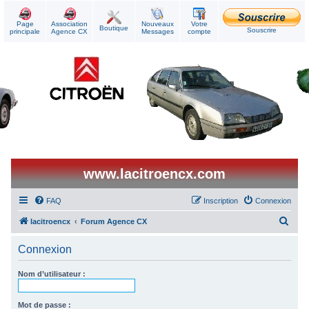
Page
Association
Nouveaux
Votre
Boutique
Souscrire
principale
Agence CX
Messages
compte
www.lacitroencx.com
FAQ
Inscription
Connexion
R
lacitroencx
Forum Agence CX
e
Connexion
c
h
Nom d’utilisateur :
e
r
Mot de passe :