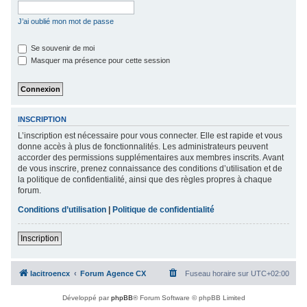
c
J’ai oublié mon mot de passe
h
e
Se souvenir de moi
Masquer ma présence pour cette session
r
INSCRIPTION
L’inscription est nécessaire pour vous connecter. Elle est rapide et vous
donne accès à plus de fonctionnalités. Les administrateurs peuvent
accorder des permissions supplémentaires aux membres inscrits. Avant
de vous inscrire, prenez connaissance des conditions d’utilisation et de
la politique de confidentialité, ainsi que des règles propres à chaque
forum.
Conditions d’utilisation
|
Politique de confidentialité
Inscription
lacitroencx
Forum Agence CX
Fuseau horaire sur
UTC+02:00
Développé par
phpBB
® Forum Software © phpBB Limited