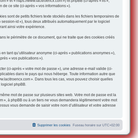
om » et « https://www.lacitroencx.com ») et phpBB (ci-après « ils »,
n de ce site (ci-après « vos informations »).
s sont de petits fichiers texte stockés dans les fichiers temporaires de
« session-id »), tous deux attribués automatiquement par le logiciel
rant ainsi votre expérience.
ans le périmètre de ce document, qui ne traite que des cookies créés
ns en tant qu’utilisateur anonyme (ci-après « publications anonymes »),
près « vos publications »).
er (ci-après « votre mot de passe »), une adresse e-mail valide (ci-
pplicables dans le pays qui nous héberge. Toute information autre que
 www.lacitroencx.com ». Dans tous les cas, vous pouvez choisir quelles
 logiciel phpBB.
 même mot de passe sur plusieurs sites web. Votre mot de passe est la
.com », à phpBB ou à un tiers ne vous demandera légitimement votre mot
cessus vous demande de saisir votre nom d’utilisateur et votre adresse
Supprimer les cookies
Fuseau horaire sur
UTC+02:00