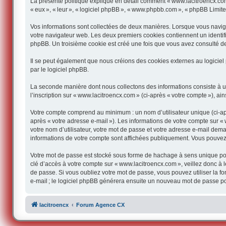
La présente politique explique en détail comment « www.lacitroencx.com » 
« eux », « leur », « logiciel phpBB », « www.phpbb.com », « phpBB Limited 
Vos informations sont collectées de deux manières. Lorsque vous navigue
votre navigateur web. Les deux premiers cookies contiennent un identifian
phpBB. Un troisième cookie est créé une fois que vous avez consulté des
Il se peut également que nous créions des cookies externes au logiciel
par le logiciel phpBB.
La seconde manière dont nous collectons des informations consiste à util
l’inscription sur « www.lacitroencx.com » (ci-après « votre compte »), ai
Votre compte comprend au minimum : un nom d’utilisateur unique (ci-aprè
après « votre adresse e-mail »). Les informations de votre compte sur «
votre nom d’utilisateur, votre mot de passe et votre adresse e-mail deman
informations de votre compte sont affichées publiquement. Vous pouvez
Votre mot de passe est stocké sous forme de hachage à sens unique pou
clé d’accès à votre compte sur « www.lacitroencx.com », veillez donc à
de passe. Si vous oubliez votre mot de passe, vous pouvez utiliser la f
e-mail ; le logiciel phpBB générera ensuite un nouveau mot de passe po
lacitroencx
Forum Agence CX