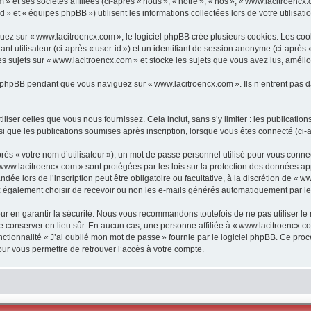
et ses sociétés affiliées (ci-après « nous », « notre », « nos », « www.lacitroencx.c
» et « équipes phpBB ») utilisent les informations collectées lors de votre utilisatio
z sur « www.lacitroencx.com », le logiciel phpBB crée plusieurs cookies. Les cookie
t utilisateur (ci-après « user-id ») et un identifiant de session anonyme (ci-après 
 sujets sur « www.lacitroencx.com » et stocke les sujets que vous avez lus, amélio
 phpBB pendant que vous naviguez sur « www.lacitroencx.com ». Ils n’entrent pas d
iser celles que vous nous fournissez. Cela inclut, sans s’y limiter : les publicatio
nsi que les publications soumises après inscription, lorsque vous êtes connecté (ci-a
s « votre nom d’utilisateur »), un mot de passe personnel utilisé pour vous connect
 www.lacitroencx.com » sont protégées par les lois sur la protection des données a
dée lors de l’inscription peut être obligatoire ou facultative, à la discrétion de «
 également choisir de recevoir ou non les e-mails générés automatiquement par le
r en garantir la sécurité. Nous vous recommandons toutefois de ne pas utiliser le
 le conserver en lieu sûr. En aucun cas, une personne affiliée à « www.lacitroencx
onctionnalité « J’ai oublié mon mot de passe » fournie par le logiciel phpBB. Ce pro
ur vous permettre de retrouver l’accès à votre compte.