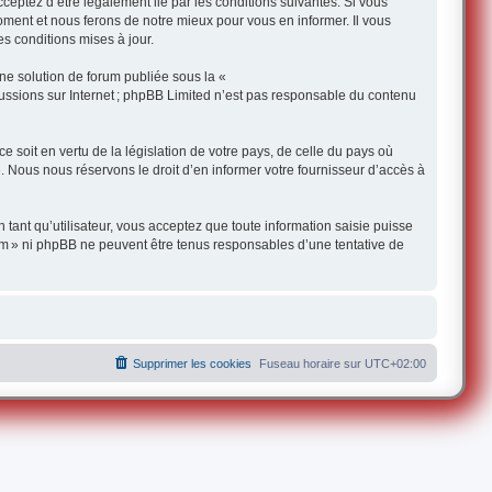
ceptez d’être légalement lié par les conditions suivantes. Si vous
oment et nous ferons de notre mieux pour vous en informer. Il vous
s conditions mises à jour.
une solution de forum publiée sous la «
iscussions sur Internet ; phpBB Limited n’est pas responsable du contenu
 soit en vertu de la législation de votre pays, de celle du pays où
e. Nous nous réservons le droit d’en informer votre fournisseur d’accès à
 tant qu’utilisateur, vous acceptez que toute information saisie puisse
om » ni phpBB ne peuvent être tenus responsables d’une tentative de
Supprimer les cookies
Fuseau horaire sur
UTC+02:00