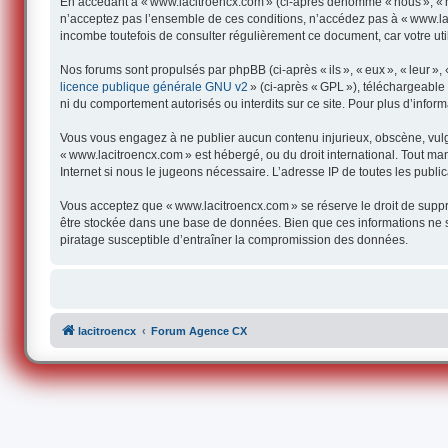
En accédant à « www.lacitroencx.com » (ci-après dénommé « nous », « not
n’acceptez pas l’ensemble de ces conditions, n’accédez pas à « www.lac
incombe toutefois de consulter régulièrement ce document, car votre uti
Nos forums sont propulsés par phpBB (ci-après « ils », « eux », « leur 
licence publique générale GNU v2
» (ci-après « GPL »), téléchargeabl
ni du comportement autorisés ou interdits sur ce site. Pour plus d’infor
Vous vous engagez à ne publier aucun contenu injurieux, obscène, vulgair
« www.lacitroencx.com » est hébergé, ou du droit international. Tout man
Internet si nous le jugeons nécessaire. L’adresse IP de toutes les publica
Vous acceptez que « www.lacitroencx.com » se réserve le droit de supprim
être stockée dans une base de données. Bien que ces informations ne s
piratage susceptible d’entraîner la compromission des données.
lacitroencx
Forum Agence CX