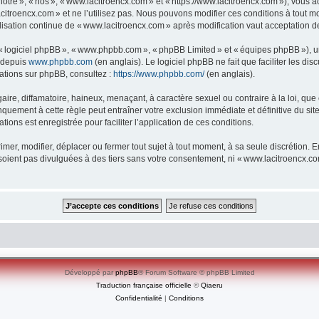
re », « nos », « www.lacitroencx.com » et « https://www.lacitroencx.com »), vous ac
itroencx.com » et ne l’utilisez pas. Nous pouvons modifier ces conditions à tout m
lisation continue de « www.lacitroencx.com » après modification vaut acceptation de
», « logiciel phpBB », « www.phpbb.com », « phpBB Limited » et « équipes phpBB »), 
e depuis
www.phpbb.com
(en anglais). Le logiciel phpBB ne fait que faciliter les d
mations sur phpBB, consultez :
https://www.phpbb.com/
(en anglais).
e, diffamatoire, haineux, menaçant, à caractère sexuel ou contraire à la loi, que ce
quement à cette règle peut entraîner votre exclusion immédiate et définitive du sit
tions est enregistrée pour faciliter l’application de ces conditions.
er, modifier, déplacer ou fermer tout sujet à tout moment, à sa seule discrétion. En
oient pas divulguées à des tiers sans votre consentement, ni « www.lacitroencx.c
Développé par
phpBB
® Forum Software © phpBB Limited
Traduction française officielle
©
Qiaeru
Confidentialité
|
Conditions