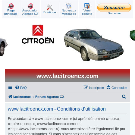
Page
Association
Nouveaux
Votre
Boutique
Souscrire
principale
Agence CX
Messages
compte
www.lacitroencx.com
FAQ
Inscription
Connexion
R
lacitroencx
Forum Agence CX
e
www.lacitroencx.com - Conditions d’utilisation
c
h
En accédant à « www.lacitroencx.com » (ci-après dénommé « nous »,
« notre », « nos », « www.lacitroencx.com » et
e
« https://www.lacitroencx.com »), vous acceptez d’être légalement lié par
r
les conditions suivantes. Si vous n’acceptez pas l’ensemble de ces