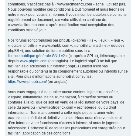
conditions, n’accédez pas à « www.lacitroencx.com » et ne l’utilisez pas.
c
Nous pouvons modifier ces conditions à tout moment et nous ferons de
h
notre mieux pour vous en informer. Il vous incombe toutefois de consulter
régulièrement ce document, car votre utilisation continue de
e
« www.lacitroencx.com » après modification vaut acceptation des
r
conditions mises à jour.
Nos forums sont propulsés par phpBB (ci-après « ils », « eux », « leur »,
« logiciel phpBB », « www.phpbb.com », « phpBB Limited » et « équipes
phpBB »), une solution de forum publiée sous la «
licence publique générale GNU v2
» (ci-après « GPL »), téléchargeable
depuis
www.phpbb.com
(en anglais). Le logiciel phpBB ne fait que
faciliter les discussions sur Internet ; phpBB Limited n’est pas
responsable du contenu ni du comportement autorisés ou interdits sur ce
site. Pour plus d’informations sur phpBB, consultez :
https://www.phpbb.com/
(en anglais).
Vous vous engagez à ne publier aucun contenu injurieux, obscène,
vulgaire, diffamatoire, haineux, menaçant, à caractère sexuel ou
contraire à la loi, que ce soit en vertu de la législation de votre pays, de
celle du pays où « www.lacitroencx.com » est hébergé, ou du droit
international. Tout manquement à cette règle peut entraîner votre
exclusion immédiate et définitive du site. Nous nous réservons le droit
d’en informer votre fournisseur d’accès à Internet si nous le jugeons
nécessaire. L’adresse IP de toutes les publications est enregistrée pour
faciliter l’application de ces conditions.