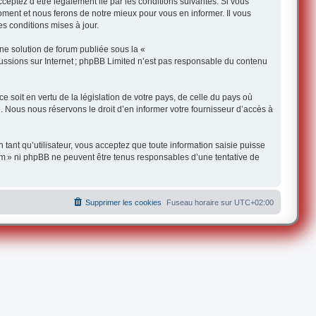
ceptez d’être légalement lié par les conditions suivantes. Si vous
oment et nous ferons de notre mieux pour vous en informer. Il vous
s conditions mises à jour.
une solution de forum publiée sous la «
iscussions sur Internet ; phpBB Limited n’est pas responsable du contenu
 soit en vertu de la législation de votre pays, de celle du pays où
e. Nous nous réservons le droit d’en informer votre fournisseur d’accès à
 tant qu’utilisateur, vous acceptez que toute information saisie puisse
om » ni phpBB ne peuvent être tenus responsables d’une tentative de
Supprimer les cookies
Fuseau horaire sur
UTC+02:00