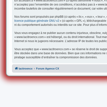
En accédant à « www.lacitroencx.com » (ci-après dénommé « nous », « not
n’acceptez pas l’ensemble de ces conditions, n’accédez pas à « www.lac
incombe toutefois de consulter régulièrement ce document, car votre uti
Nos forums sont propulsés par phpBB (ci-après « ils », « eux », « leur 
licence publique générale GNU v2
» (ci-après « GPL »), téléchargeabl
ni du comportement autorisés ou interdits sur ce site. Pour plus d’infor
Vous vous engagez à ne publier aucun contenu injurieux, obscène, vulgair
« www.lacitroencx.com » est hébergé, ou du droit international. Tout man
Internet si nous le jugeons nécessaire. L’adresse IP de toutes les publica
Vous acceptez que « www.lacitroencx.com » se réserve le droit de supprim
être stockée dans une base de données. Bien que ces informations ne s
piratage susceptible d’entraîner la compromission des données.
lacitroencx
Forum Agence CX