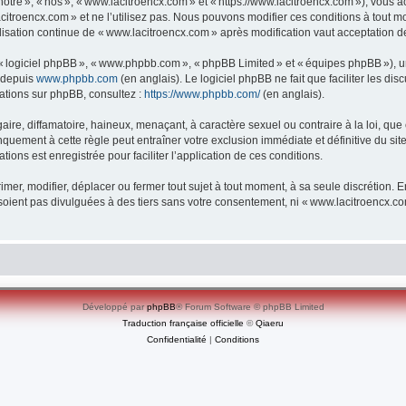
re », « nos », « www.lacitroencx.com » et « https://www.lacitroencx.com »), vous ac
itroencx.com » et ne l’utilisez pas. Nous pouvons modifier ces conditions à tout m
lisation continue de « www.lacitroencx.com » après modification vaut acceptation de
», « logiciel phpBB », « www.phpbb.com », « phpBB Limited » et « équipes phpBB »), 
e depuis
www.phpbb.com
(en anglais). Le logiciel phpBB ne fait que faciliter les d
mations sur phpBB, consultez :
https://www.phpbb.com/
(en anglais).
e, diffamatoire, haineux, menaçant, à caractère sexuel ou contraire à la loi, que ce
quement à cette règle peut entraîner votre exclusion immédiate et définitive du sit
tions est enregistrée pour faciliter l’application de ces conditions.
er, modifier, déplacer ou fermer tout sujet à tout moment, à sa seule discrétion. En
oient pas divulguées à des tiers sans votre consentement, ni « www.lacitroencx.c
Développé par
phpBB
® Forum Software © phpBB Limited
Traduction française officielle
©
Qiaeru
Confidentialité
|
Conditions