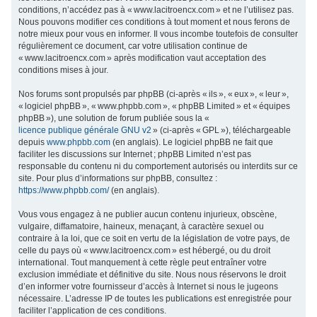
conditions, n’accédez pas à « www.lacitroencx.com » et ne l’utilisez pas.
c
Nous pouvons modifier ces conditions à tout moment et nous ferons de
h
notre mieux pour vous en informer. Il vous incombe toutefois de consulter
régulièrement ce document, car votre utilisation continue de
e
« www.lacitroencx.com » après modification vaut acceptation des
r
conditions mises à jour.
Nos forums sont propulsés par phpBB (ci-après « ils », « eux », « leur »,
« logiciel phpBB », « www.phpbb.com », « phpBB Limited » et « équipes
phpBB »), une solution de forum publiée sous la «
licence publique générale GNU v2
» (ci-après « GPL »), téléchargeable
depuis
www.phpbb.com
(en anglais). Le logiciel phpBB ne fait que
faciliter les discussions sur Internet ; phpBB Limited n’est pas
responsable du contenu ni du comportement autorisés ou interdits sur ce
site. Pour plus d’informations sur phpBB, consultez :
https://www.phpbb.com/
(en anglais).
Vous vous engagez à ne publier aucun contenu injurieux, obscène,
vulgaire, diffamatoire, haineux, menaçant, à caractère sexuel ou
contraire à la loi, que ce soit en vertu de la législation de votre pays, de
celle du pays où « www.lacitroencx.com » est hébergé, ou du droit
international. Tout manquement à cette règle peut entraîner votre
exclusion immédiate et définitive du site. Nous nous réservons le droit
d’en informer votre fournisseur d’accès à Internet si nous le jugeons
nécessaire. L’adresse IP de toutes les publications est enregistrée pour
faciliter l’application de ces conditions.