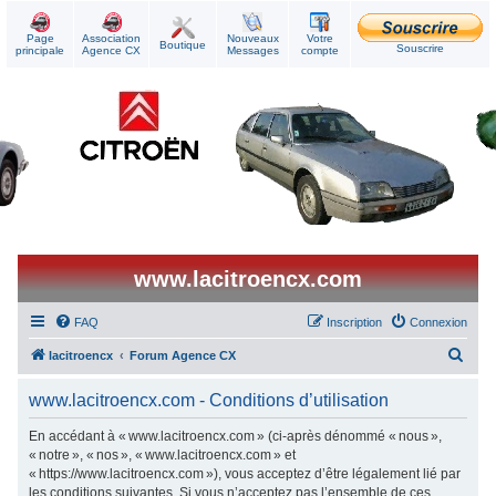
Page
Association
Nouveaux
Votre
Boutique
Souscrire
principale
Agence CX
Messages
compte
www.lacitroencx.com
FAQ
Inscription
Connexion
R
lacitroencx
Forum Agence CX
e
www.lacitroencx.com - Conditions d’utilisation
c
h
En accédant à « www.lacitroencx.com » (ci-après dénommé « nous »,
« notre », « nos », « www.lacitroencx.com » et
e
« https://www.lacitroencx.com »), vous acceptez d’être légalement lié par
r
les conditions suivantes. Si vous n’acceptez pas l’ensemble de ces