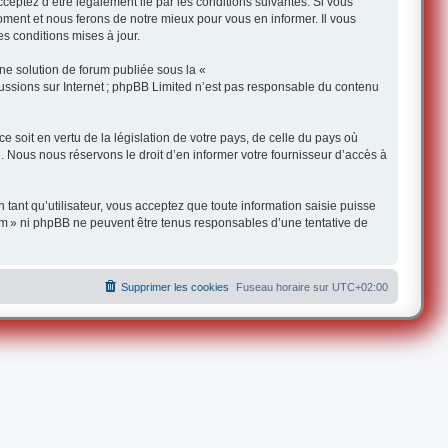
ceptez d’être légalement lié par les conditions suivantes. Si vous
oment et nous ferons de notre mieux pour vous en informer. Il vous
s conditions mises à jour.
une solution de forum publiée sous la «
iscussions sur Internet ; phpBB Limited n’est pas responsable du contenu
 soit en vertu de la législation de votre pays, de celle du pays où
e. Nous nous réservons le droit d’en informer votre fournisseur d’accès à
 tant qu’utilisateur, vous acceptez que toute information saisie puisse
om » ni phpBB ne peuvent être tenus responsables d’une tentative de
Supprimer les cookies
Fuseau horaire sur
UTC+02:00