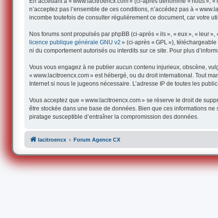
En accédant à « www.lacitroencx.com » (ci-après dénommé « nous », « not
n’acceptez pas l’ensemble de ces conditions, n’accédez pas à « www.lac
incombe toutefois de consulter régulièrement ce document, car votre uti
Nos forums sont propulsés par phpBB (ci-après « ils », « eux », « leur 
licence publique générale GNU v2
» (ci-après « GPL »), téléchargeabl
ni du comportement autorisés ou interdits sur ce site. Pour plus d’infor
Vous vous engagez à ne publier aucun contenu injurieux, obscène, vulgair
« www.lacitroencx.com » est hébergé, ou du droit international. Tout man
Internet si nous le jugeons nécessaire. L’adresse IP de toutes les publica
Vous acceptez que « www.lacitroencx.com » se réserve le droit de supprim
être stockée dans une base de données. Bien que ces informations ne s
piratage susceptible d’entraîner la compromission des données.
lacitroencx
Forum Agence CX