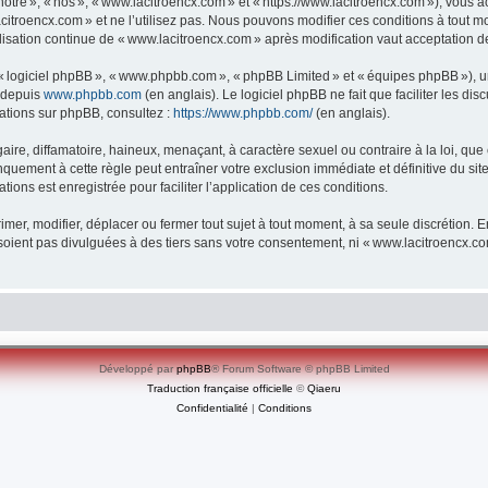
re », « nos », « www.lacitroencx.com » et « https://www.lacitroencx.com »), vous ac
itroencx.com » et ne l’utilisez pas. Nous pouvons modifier ces conditions à tout m
lisation continue de « www.lacitroencx.com » après modification vaut acceptation de
», « logiciel phpBB », « www.phpbb.com », « phpBB Limited » et « équipes phpBB »), 
e depuis
www.phpbb.com
(en anglais). Le logiciel phpBB ne fait que faciliter les d
mations sur phpBB, consultez :
https://www.phpbb.com/
(en anglais).
e, diffamatoire, haineux, menaçant, à caractère sexuel ou contraire à la loi, que ce
quement à cette règle peut entraîner votre exclusion immédiate et définitive du sit
tions est enregistrée pour faciliter l’application de ces conditions.
er, modifier, déplacer ou fermer tout sujet à tout moment, à sa seule discrétion. En
oient pas divulguées à des tiers sans votre consentement, ni « www.lacitroencx.c
Développé par
phpBB
® Forum Software © phpBB Limited
Traduction française officielle
©
Qiaeru
Confidentialité
|
Conditions