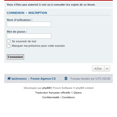
c
Vous n’êtes pas autorisé à voir ou à consulter les sujets de ce forum.
h
CONNEXION
•
INSCRIPTION
e
Nom d’utilisateur :
r
Mot de passe :
Se souvenir de moi
Masquer ma présence pour cette session
Aller
lacitroencx
Forum Agence CX
Fuseau horaire sur
UTC+02:00
Développé par
phpBB
® Forum Software © phpBB Limited
Traduction française officielle
©
Qiaeru
Confidentialité
|
Conditions