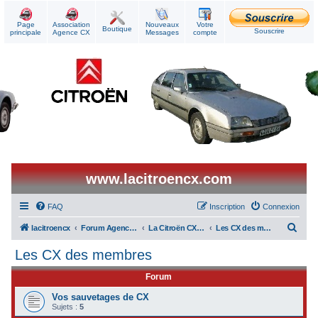
Page
Association
Nouveaux
Votre
Boutique
Souscrire
principale
Agence CX
Messages
compte
www.lacitroencx.com
FAQ
Inscription
Connexion
R
lacitroencx
Forum Agence CX
La Citroën CX au quotidien
Les CX des membres
e
Les CX des membres
c
Forum
h
e
Vos sauvetages de CX
Sujets :
5
r