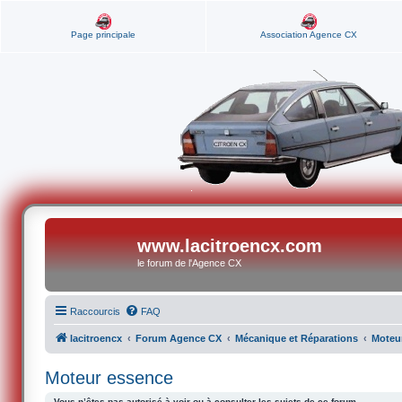
Page principale
Association Agence CX
www.lacitroencx.com
le forum de l'Agence CX
Raccourcis
FAQ
lacitroencx
Forum Agence CX
Mécanique et Réparations
Moteu
Moteur essence
Vous n’êtes pas autorisé à voir ou à consulter les sujets de ce forum.