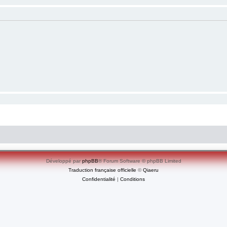
Développé par
phpBB
® Forum Software © phpBB Limited
Traduction française officielle
©
Qiaeru
Confidentialité
|
Conditions