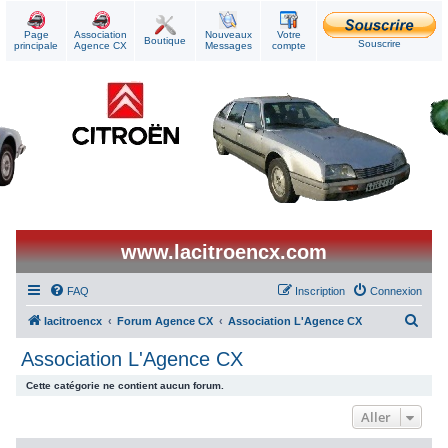
Page
Association
Nouveaux
Votre
Boutique
Souscrire
principale
Agence CX
Messages
compte
www.lacitroencx.com
FAQ
Inscription
Connexion
R
lacitroencx
Forum Agence CX
Association L'Agence CX
e
Association L'Agence CX
c
Cette catégorie ne contient aucun forum.
h
Aller
e
r