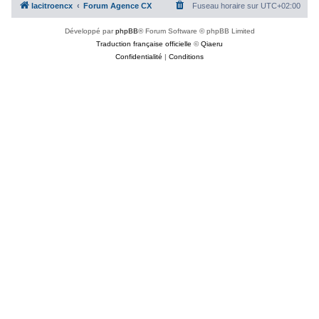
lacitroencx
Forum Agence CX
Fuseau horaire sur
UTC+02:00
c
h
Développé par
phpBB
® Forum Software © phpBB Limited
Traduction française officielle
©
Qiaeru
e
Confidentialité
|
Conditions
r