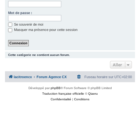
c
h
Mot de passe :
e
Se souvenir de moi
r
Masquer ma présence pour cette session
Cette catégorie ne contient aucun forum.
Aller
lacitroencx
Forum Agence CX
Fuseau horaire sur
UTC+02:00
Développé par
phpBB
® Forum Software © phpBB Limited
Traduction française officielle
©
Qiaeru
Confidentialité
|
Conditions