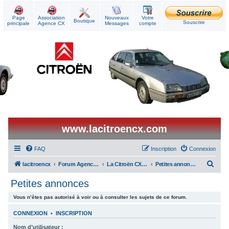
Page
Association
Nouveaux
Votre
Boutique
Souscrire
principale
Agence CX
Messages
compte
www.lacitroencx.com
FAQ
Inscription
Connexion
R
lacitroencx
Forum Agence CX
La Citroën CX au quotidien
Petites annonces
e
Petites annonces
c
Vous n’êtes pas autorisé à voir ou à consulter les sujets de ce forum.
h
e
CONNEXION
•
INSCRIPTION
r
Nom d’utilisateur :