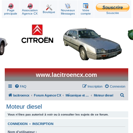
Page
Association
Nouveaux
Votre
Boutique
Souscrire
principale
Agence CX
Messages
compte
www.lacitroencx.com
FAQ
Inscription
Connexion
R
lacitroencx
Forum Agence CX
Mécanique et Réparations
Moteur diesel
e
Moteur diesel
c
Vous n’êtes pas autorisé à voir ou à consulter les sujets de ce forum.
h
e
CONNEXION
•
INSCRIPTION
r
Nom d’utilisateur :