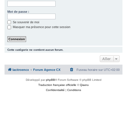
c
h
Mot de passe :
e
Se souvenir de moi
r
Masquer ma présence pour cette session
Cette catégorie ne contient aucun forum.
Aller
lacitroencx
Forum Agence CX
Fuseau horaire sur
UTC+02:00
Développé par
phpBB
® Forum Software © phpBB Limited
Traduction française officielle
©
Qiaeru
Confidentialité
|
Conditions