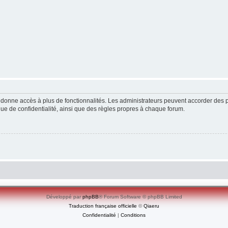
ous donne accès à plus de fonctionnalités. Les administrateurs peuvent accorder de
ique de confidentialité, ainsi que des règles propres à chaque forum.
Développé par
phpBB
® Forum Software © phpBB Limited
Traduction française officielle
©
Qiaeru
Confidentialité
|
Conditions