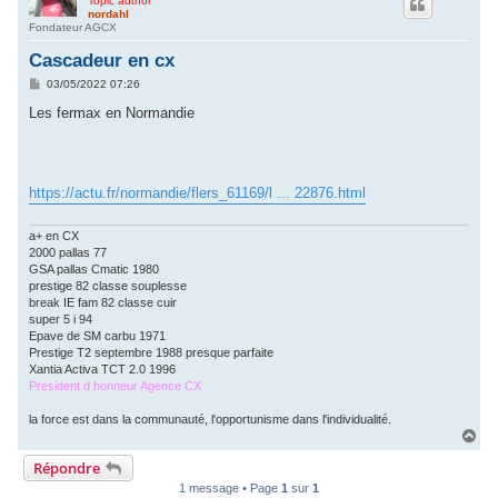
Topic author
nordahl
c
Fondateur AGCX
h
Cascadeur en cx
e
M
03/05/2022 07:26
e
r
s
Les fermax en Normandie
s
a
g
e
https://actu.fr/normandie/flers_61169/l ... 22876.html
a+ en CX
2000 pallas 77
GSA pallas Cmatic 1980
prestige 82 classe souplesse
break IE fam 82 classe cuir
super 5 i 94
Epave de SM carbu 1971
Prestige T2 septembre 1988 presque parfaite
Xantia Activa TCT 2.0 1996
President d honneur Agence CX
la force est dans la communauté, l'opportunisme dans l'individualité.
H
a
Répondre
u
t
1 message • Page
1
sur
1