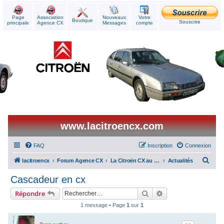
Page
Association
Nouveaux
Votre
Boutique
Souscrire
principale
Agence CX
Messages
compte
www.lacitroencx.com
FAQ
Inscription
Connexion
R
lacitroencx
Forum Agence CX
La Citroën CX au quotidien
Actualités
e
Cascadeur en cx
c
Rechercher
Recherche avancée
Répondre
h
1 message • Page
1
sur
1
e
r